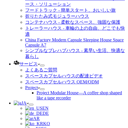
ース・ソリューション
フードトラック - 簡単スタート、おいしい旅
折りたたみ式モジュラーハウス
コンテナハウス - 柔軟なスペース、強固な保護
トレーラーハウス - 車輪の上の自由、どこでも快
適
China Factory Modern Capsule Sleeping House Space
Capsule A7
シンプルなプレハブハウス - 素早い生活、快適な
暮らし
サービス
よくあるご質問
スペースカプセルハウスの配達ビデオ
スペースカプセルハウス OEM/ODM
Project
Project Modular House—A coffee shop shaped
like a tape recorder
JA
EN
DE
AR
KO