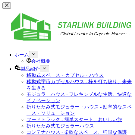
コ
ン
テ
ン
ツ
へ
ス
キ
ホーム
ッ
会社概要
プ
製品紹介
移動式スペース・カプセル・ハウス
移動式宇宙カプセルハウス - 枠を打ち破り、未来
を生きる
モジュラーハウス - フレキシブルな生活、快適な
イノベーション
折りたたみ式モジュラー・ハウス - 効率的なスペ
ース・ソリューション
フードトラック - 簡単スタート、おいしい旅
折りたたみ式モジュラーハウス
コンテナハウス - 柔軟なスペース、強固な保護