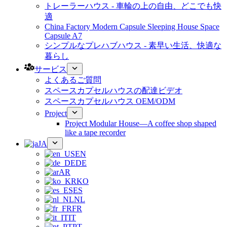
トレーラーハウス - 車輪の上の自由、どこでも快
適
China Factory Modern Capsule Sleeping House Space
Capsule A7
シンプルなプレハブハウス - 素早い生活、快適な
暮らし
サービス
よくあるご質問
スペースカプセルハウスの配達ビデオ
スペースカプセルハウス OEM/ODM
Project
Project Modular House—A coffee shop shaped
like a tape recorder
JA
EN
DE
AR
KO
ES
NL
FR
IT
PT