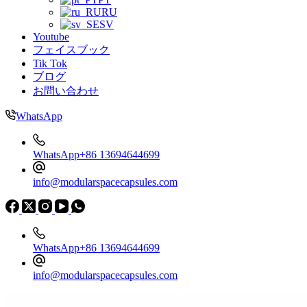
RU
SV
Youtube
フェイスブック
Tik Tok
ブログ
お問い合わせ
WhatsApp
WhatsApp+86 13694644699
info@modularspacecapsules.com
WhatsApp+86 13694644699
info@modularspacecapsules.com