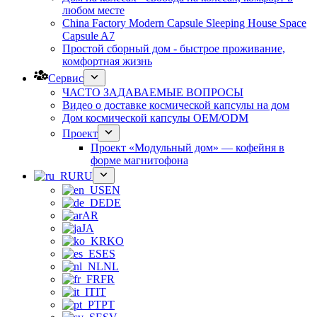
любом месте
China Factory Modern Capsule Sleeping House Space
Capsule A7
Простой сборный дом - быстрое проживание,
комфортная жизнь
Сервис
ЧАСТО ЗАДАВАЕМЫЕ ВОПРОСЫ
Видео о доставке космической капсулы на дом
Дом космической капсулы OEM/ODM
Проект
Проект «Модульный дом» — кофейня в
форме магнитофона
RU
EN
DE
AR
JA
KO
ES
NL
FR
IT
PT