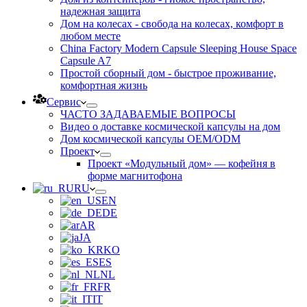
надежная защита
Дом на колесах - свобода на колесах, комфорт в
любом месте
China Factory Modern Capsule Sleeping House Space
Capsule A7
Простой сборный дом - быстрое проживание,
комфортная жизнь
Сервис
ЧАСТО ЗАДАВАЕМЫЕ ВОПРОСЫ
Видео о доставке космической капсулы на дом
Дом космической капсулы OEM/ODM
Проект
Проект «Модульный дом» — кофейня в
форме магнитофона
RU
EN
DE
AR
JA
KO
ES
NL
FR
IT