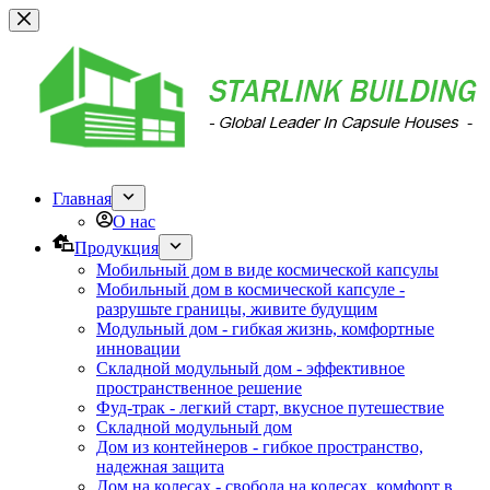
Перейти
к
содержанию
Главная
О нас
Продукция
Мобильный дом в виде космической капсулы
Мобильный дом в космической капсуле -
разрушьте границы, живите будущим
Модульный дом - гибкая жизнь, комфортные
инновации
Складной модульный дом - эффективное
пространственное решение
Фуд-трак - легкий старт, вкусное путешествие
Складной модульный дом
Дом из контейнеров - гибкое пространство,
надежная защита
Дом на колесах - свобода на колесах, комфорт в