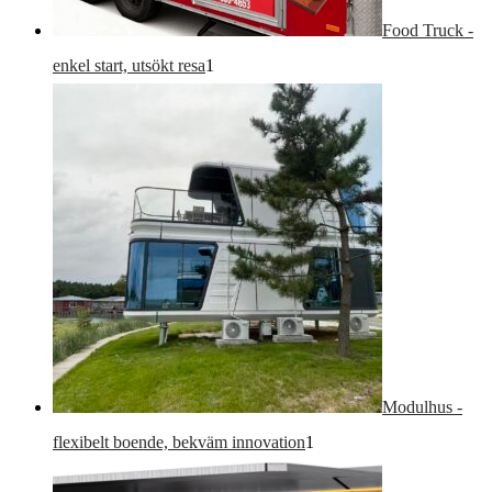
Food Truck -
1-
enkel start, utsökt resa
1
produkt
Modulhus -
1-
flexibelt boende, bekväm innovation
1
produkt