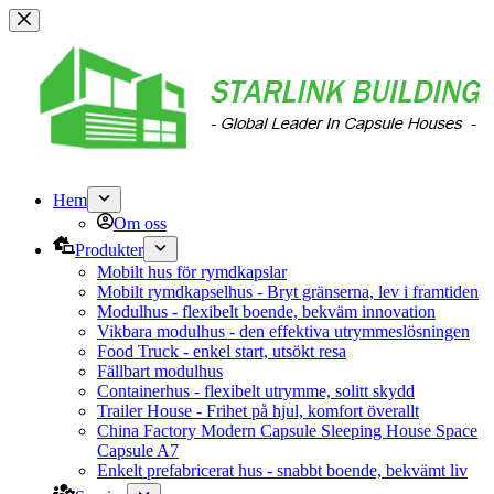
Hoppa
till
innehåll
Hem
Om oss
Produkter
Mobilt hus för rymdkapslar
Mobilt rymdkapselhus - Bryt gränserna, lev i framtiden
Modulhus - flexibelt boende, bekväm innovation
Vikbara modulhus - den effektiva utrymmeslösningen
Food Truck - enkel start, utsökt resa
Fällbart modulhus
Containerhus - flexibelt utrymme, solitt skydd
Trailer House - Frihet på hjul, komfort överallt
China Factory Modern Capsule Sleeping House Space
Capsule A7
Enkelt prefabricerat hus - snabbt boende, bekvämt liv