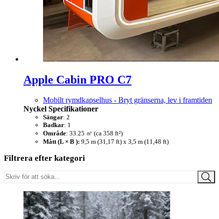
Apple Cabin PRO C7
Mobilt rymdkapselhus - Bryt gränserna, lev i framtiden
Nyckel
Specifikationer
Sängar
: 2
Badkar
: 1
Område
: 33.25 ㎡ (ca 358 ft²)
Mått (L × B ):
9,5 m (31,17 ft) x 3,5 m (11,48 ft)
Filtrera efter kategori