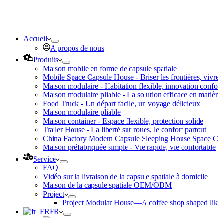
Accueil
A propos de nous
Produits
Maison mobile en forme de capsule spatiale
Mobile Space Capsule House - Briser les frontières, vivre
Maison modulaire - Habitation flexible, innovation confo
Maison modulaire pliable - La solution efficace en matièr
Food Truck - Un départ facile, un voyage délicieux
Maison modulaire pliable
Maison container - Espace flexible, protection solide
Trailer House - La liberté sur roues, le confort partout
China Factory Modern Capsule Sleeping House Space C
Maison préfabriquée simple - Vie rapide, vie confortable
Service
FAQ
Vidéo sur la livraison de la capsule spatiale à domicile
Maison de la capsule spatiale OEM/ODM
Project
Project Modular House—A coffee shop shaped like
FR