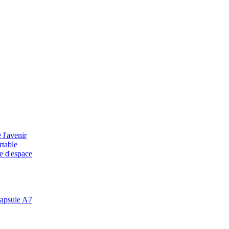
 l'avenir
rtable
e d'espace
apsule A7