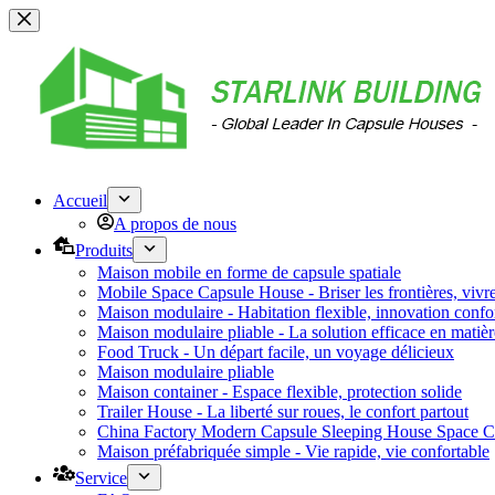
Skip
to
content
Accueil
A propos de nous
Produits
Maison mobile en forme de capsule spatiale
Mobile Space Capsule House - Briser les frontières, vivre
Maison modulaire - Habitation flexible, innovation confo
Maison modulaire pliable - La solution efficace en matièr
Food Truck - Un départ facile, un voyage délicieux
Maison modulaire pliable
Maison container - Espace flexible, protection solide
Trailer House - La liberté sur roues, le confort partout
China Factory Modern Capsule Sleeping House Space C
Maison préfabriquée simple - Vie rapide, vie confortable
Service