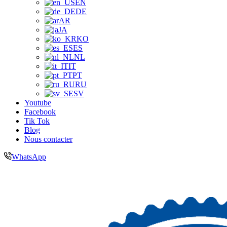
EN
DE
AR
JA
KO
ES
NL
IT
PT
RU
SV
Youtube
Facebook
Tik Tok
Blog
Nous contacter
WhatsApp