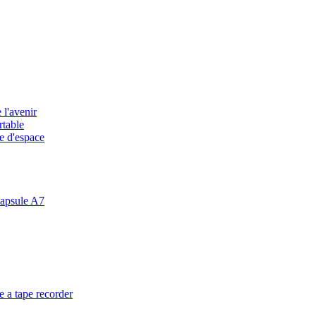
 l'avenir
rtable
e d'espace
apsule A7
 a tape recorder