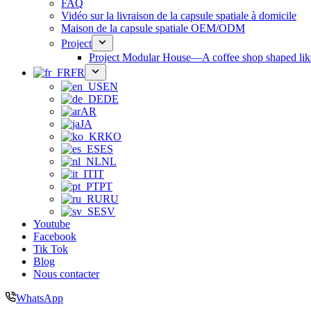
FAQ
Vidéo sur la livraison de la capsule spatiale à domicile
Maison de la capsule spatiale OEM/ODM
Project
Project Modular House—A coffee shop shaped like
FR
EN
DE
AR
JA
KO
ES
NL
IT
PT
RU
SV
Youtube
Facebook
Tik Tok
Blog
Nous contacter
WhatsApp