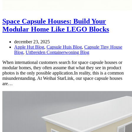
Space Capsule Houses: Build Your
Modular Home Like LEGO Blocks
december 23, 2025
Apple Hut Blog
,
Capsule Huis Blog
,
Capsule Tiny House
Blog
,
Uitbreiden Containerwoning Blog
When international customers search for space capsule houses or
modular homes, they often assume that what they see in product
photos is the only possible application.In reality, this is a common
misunderstanding. At Weihai StarLink, our space capsule houses
are…