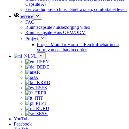
Capsule A7
Eenvoudig prefab huis - Snel wonen, comfortabel leven
Service
FAQ
Ruimtecapsule huisbezorging video
Ruimtecapsule Huis OEM/ODM
Project
Project Modular House – Een koffiebar in de
vorm van een bandrecorder
NL
EN
DE
AR
JA
KO
ES
FR
IT
PT
RU
SV
YouTube
Facebook