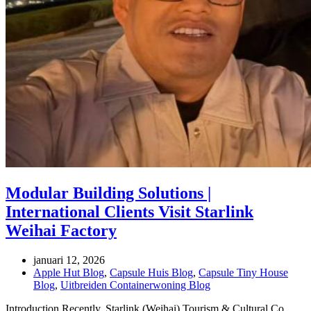
Modular Building Solutions |
International Clients Visit Starlink
Weihai Factory
januari 12, 2026
Apple Hut Blog
,
Capsule Huis Blog
,
Capsule Tiny House
Blog
,
Uitbreiden Containerwoning Blog
Introduction Recently, Starlink (Weihai) Tourism & Cultural Co.,