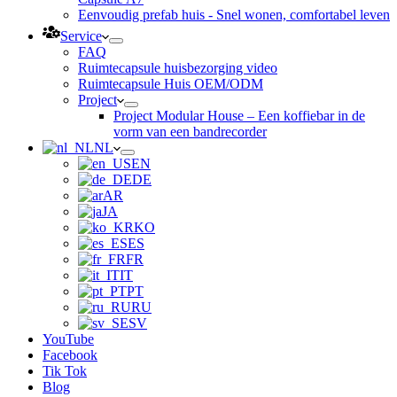
Eenvoudig prefab huis - Snel wonen, comfortabel leven
Service
FAQ
Ruimtecapsule huisbezorging video
Ruimtecapsule Huis OEM/ODM
Project
Project Modular House – Een koffiebar in de
vorm van een bandrecorder
NL
EN
DE
AR
JA
KO
ES
FR
IT
PT
RU
SV
YouTube
Facebook
Tik Tok
Blog