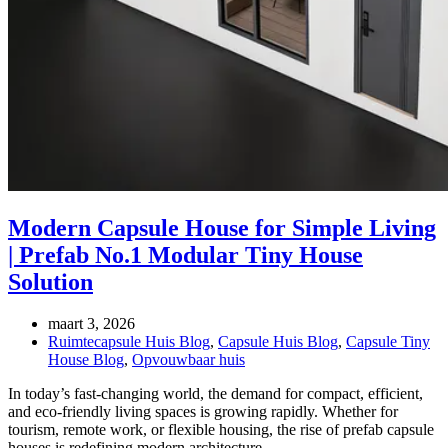
Modern Capsule House for Simple Living
| Prefab No.1 Modular Tiny House
Solution
maart 3, 2026
Ruimtecapsule Huis Blog
,
Capsule Huis Blog
,
Capsule Tiny
House Blog
,
Opvouwbaar huis
In today’s fast-changing world, the demand for compact, efficient,
and eco-friendly living spaces is growing rapidly. Whether for
tourism, remote work, or flexible housing, the rise of prefab capsule
houses is redefining modern architecture.