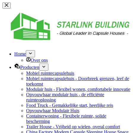
Overslaan
naar
inhoud
Home
Over ons
Producten
Mobiel ruimtecapsulehuis
Mobiel ruimtecapsulehuis - Doorbreek grenzen, leef de
toekomst
Modulair huis - Flexibel wonen, comfortabele innovatie
Opvouwbaar modulair huis - de efficiënte
ruimteoplossing
Food Truck - Gemakkelijke start, heerlijke reis
Opvouwbaar Modulair Huis
Containerwoning - Flexibele ruimte, solide
bescherming
Trailer House - Vrijheid op wielen, overal comfort
China Factory Modern Capsule Sleeping House Space