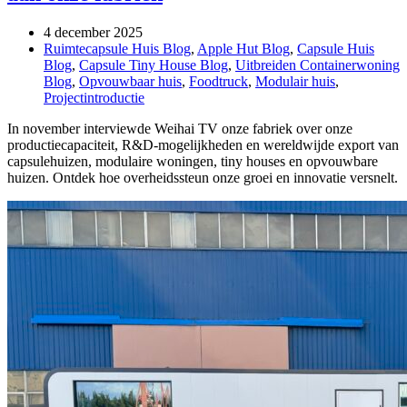
4 december 2025
Ruimtecapsule Huis Blog
,
Apple Hut Blog
,
Capsule Huis
Blog
,
Capsule Tiny House Blog
,
Uitbreiden Containerwoning
Blog
,
Opvouwbaar huis
,
Foodtruck
,
Modulair huis
,
Projectintroductie
In november interviewde Weihai TV onze fabriek over onze
productiecapaciteit, R&D-mogelijkheden en wereldwijde export van
capsulehuizen, modulaire woningen, tiny houses en opvouwbare
huizen. Ontdek hoe overheidssteun onze groei en innovatie versnelt.